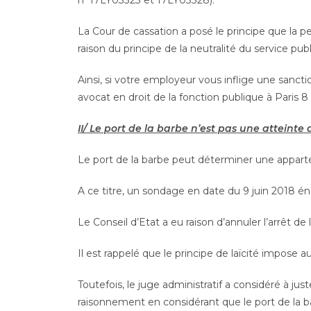
n°17LY03323 et 17LY03328).
La Cour de cassation a posé le principe que la p
raison du principe de la neutralité du service publ
Ainsi, si votre employeur vous inflige une sanct
avocat en droit de la fonction publique à Paris 8 
II/ Le port de la barbe n’est pas une atteinte 
Le port de la barbe peut déterminer une appar
A ce titre, un sondage en date du 9 juin 2018
Le Conseil d’Etat a eu raison d’annuler l’arrêt d
Il est rappelé que le principe de laïcité impose 
Toutefois, le juge administratif a considéré à ju
raisonnement en considérant que le port de la ba