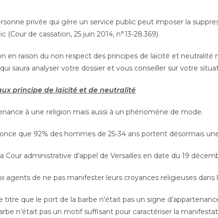
ersonne privée qui gère un service public peut imposer la suppre
ic (Cour de cassation, 25 juin 2014, n°13-28.369).
ion en raison du non respect des principes de laïcité et neutrali
qui saura analyser votre dossier et vous conseiller sur votre situat
aux principe de laïcité et de neutralité
tenance à une religion mais aussi à un phénomène de mode.
 énonce que 92% des hommes de 25-34 ans portent désormais une
e la Cour administrative d’appel de Versailles en date du 19 décem
aux agents de ne pas manifester leurs croyances religieuses dans l
ste titre que le port de la barbe n’était pas un signe d’appartena
rbe n’était pas un motif suffisant pour caractériser la manifestat